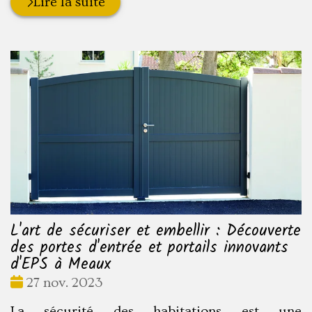
Lire la suite
L'art de sécuriser et embellir : Découverte
des portes d'entrée et portails innovants
d'EPS à Meaux
Date
27 nov. 2023
:
La sécurité des habitations est une