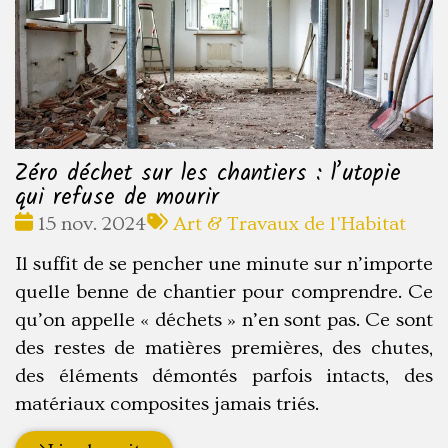
Zéro déchet sur les chantiers : l’utopie
qui refuse de mourir
Date
Tags
15 nov. 2024
Art & Travaux de l'Habitat
:
:
Il suffit de se pencher une minute sur n’importe
quelle benne de chantier pour comprendre. Ce
qu’on appelle « déchets » n’en sont pas. Ce sont
des restes de matières premières, des chutes,
des éléments démontés parfois intacts, des
matériaux composites jamais triés.