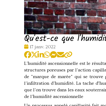
Qu'est-ce que l'humidi
Date
17 janv. 2022
:
L'humidité ascensionnelle est le résult
structures poreuses par l'action capil
de "marque de marée" qui se trouve g
l'infiltration d'humidité. La tache d’h
que l'on trouve dans les eaux souterrai
de l'humidité ascensionnelle
Un processus appelé capillarité fait m