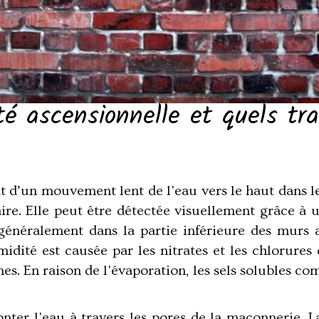
té ascensionnelle et quels tr
at d’un mouvement lent de l'eau vers le haut dans le
laire. Elle peut être détectée visuellement grâce à
énéralement dans la partie inférieure des murs a
umidité est causée par les nitrates et les chlorure
nes. En raison de l'évaporation, les sels solubles c
onter l'eau à travers les pores de la maçonnerie. L