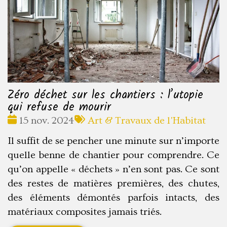
Zéro déchet sur les chantiers : l’utopie
qui refuse de mourir
Date
Tags
15 nov. 2024
Art & Travaux de l'Habitat
:
:
Il suffit de se pencher une minute sur n’importe
quelle benne de chantier pour comprendre. Ce
qu’on appelle « déchets » n’en sont pas. Ce sont
des restes de matières premières, des chutes,
des éléments démontés parfois intacts, des
matériaux composites jamais triés.