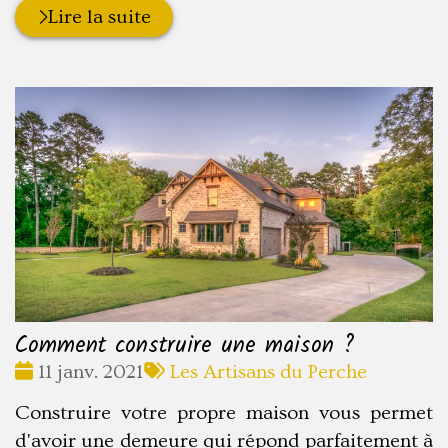
Lire la suite
Comment construire une maison ?
Date
Tags
11 janv. 2021
Les Artisans du Perche
:
:
Construire votre propre maison vous permet
d'avoir une demeure qui répond parfaitement à