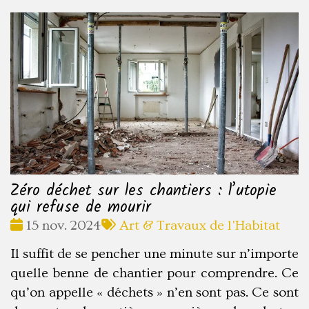
Zéro déchet sur les chantiers : l’utopie
qui refuse de mourir
Date
Tags
15 nov. 2024
Art & Travaux de l'Habitat
:
:
Il suffit de se pencher une minute sur n’importe
quelle benne de chantier pour comprendre. Ce
qu’on appelle « déchets » n’en sont pas. Ce sont