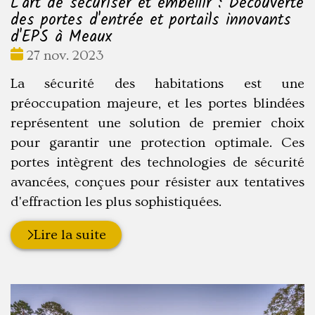
L'art de sécuriser et embellir : Découverte
des portes d'entrée et portails innovants
d'EPS à Meaux
Date
27 nov. 2023
:
La sécurité des habitations est une
préoccupation majeure, et les portes blindées
représentent une solution de premier choix
pour garantir une protection optimale. Ces
portes intègrent des technologies de sécurité
avancées, conçues pour résister aux tentatives
d'effraction les plus sophistiquées.
Lire la suite