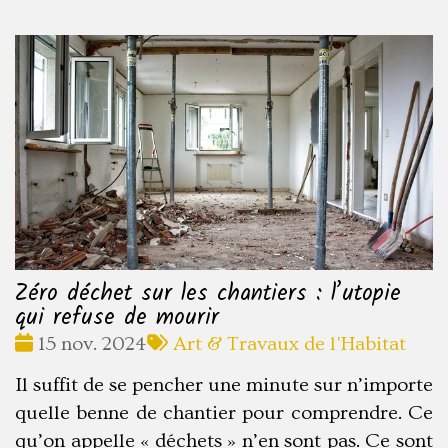
Zéro déchet sur les chantiers : l’utopie
qui refuse de mourir
Date
Tags
15 nov. 2024
Art & Travaux de l'Habitat
:
:
Il suffit de se pencher une minute sur n’importe
quelle benne de chantier pour comprendre. Ce
qu’on appelle « déchets » n’en sont pas. Ce sont